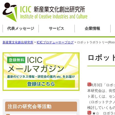
代表メッセージ
サービス
企業情報
新産業文化創出研究所
>
ICICプロデューサーブログ
>
ロボットラボラトリー(Roo
ロボット
8月3日「ロ
本研究会は、街
ト若しくは、セン
（ロボットテク
注目の研究会等活動
検討していくも
★☆ ロボラ