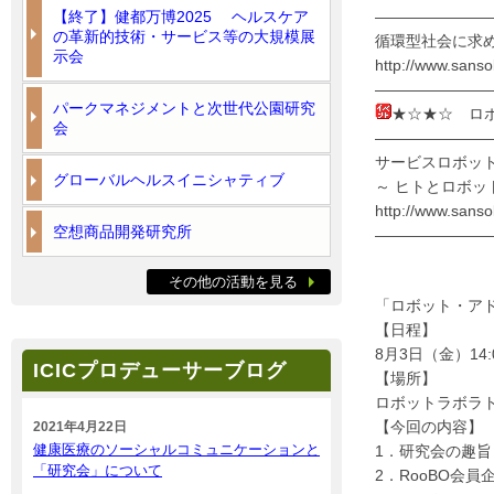
【終了】健都万博2025 ヘルスケア
———————
の革新的技術・サービス等の大規模展
循環型社会に求め
示会
http://www.sans
———————
パークマネジメントと次世代公園研究
★☆★☆ ロ
会
———————
サービスロボッ
グローバルヘルスイニシャティブ
～ ヒトとロボッ
http://www.sans
空想商品開発研究所
———————
その他の活動を見る
「ロボット・ア
【日程】
8月3日（金）14:0
ICICプロデューサーブログ
【場所】
ロボットラボラトリ
【今回の内容】
2021年4月22日
健康医療のソーシャルコミュニケーションと
1．研究会の趣
「研究会」について
2．RooBO会