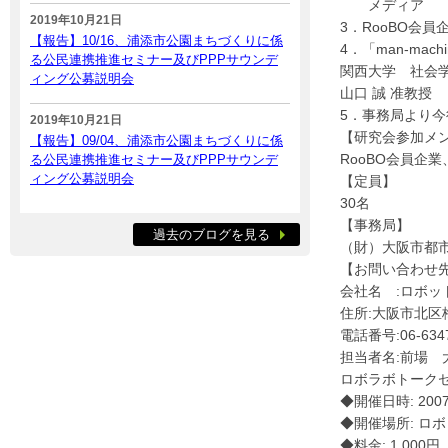
メディア
2019年10月21日
3．RooBO会
【報告】10/16、浦添市公園まちづくりに係
4．「man-ma
る公民連携推進セミナー及びPPPサウンデ
関西大学 社会
ィング公募説明会
山口 誠 准教授
5．事務局より
2019年10月21日
【研究会参加メ
【報告】09/04、浦添市公園まちづくりに係
RooBO会員企
る公民連携推進セミナー及びPPPサウンデ
ィング公募説明会
【定員】
30名
【事務局】
過去のブログを見る
（財）大阪市都
【お問い合わせ
会社名 :ロボ
住所:大阪市北区梅
電話番号:06-6347
担当者名:前場 
ロボラボトークセ
◆開催日時: 200
◆開催場所: ロ
◆料金: 1,000