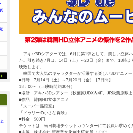
ア
展
究
アキバ3Dシアターでは、6月に第1弾として、美しい立体
た。引き続き7月は、14日（土）～20日（金）まで、18時
映致します。
韓国で大人気のキャラクターが活躍する楽しい3Dアニメー
■日時 7月14日（土）～7月20日（金）【7日間】
18：00～（上映時間約30分）
■場所 アキバ3Dシアター（秋葉原UDX内4F、JR秋葉原駅
■作品 韓国HD立体アニメ
「スーパー孫悟空｣
「ドゥリーの小さな冒険」
■料金 500円
ンと
チケットは、当日劇場チケットカウンターにてお買い求めく
■主催 株式会社 新産業文化創出研究所（ICIC）