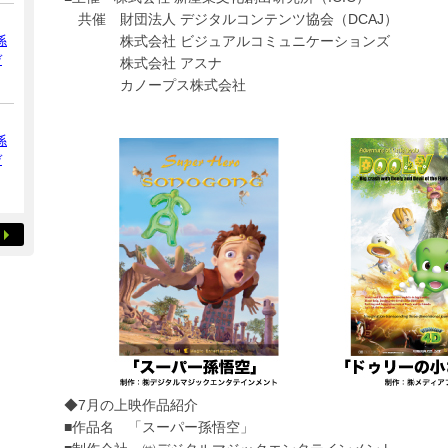
共催 財団法人 デジタルコンテンツ協会（DCAJ）
係
株式会社 ビジュアルコミュニケーションズ
デ
株式会社 アスナ
カノープス株式会社
係
デ
◆7月の上映作品紹介
■作品名 「スーパー孫悟空」