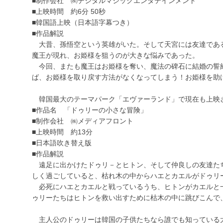
■制作会社 ㈱デジタルマジックエンタテインメント
■上映時間 約6分 50秒
■韓国語上映（日本語字幕つき）
■作品解説
大昔、孫悟空という英雄がいた。そして天宮には友達であ
魔王が現れ、お姫様を狙うのが大きな悩みであった。
今回、またも魔王はお姫様を奪い、魔法の碑石に結婚の誓
ば、お姫様を取り戻す方法がなくなってしまう！お姫様を助
韓国最大のテーマパーク「エヴァーランド」で現在も上映
■作品名 「ドゥリーの小さな冒険」
■制作会社 ㈱メディアフロント
■上映時間 約13分
■日本語吹き替え版
■作品解説
遠足に出かけたドゥリ－とヒトン、そして仲良しの友達た
しく過ごしていると、枯れ木の中からハエとカエルがドゥリ
必死にハエとカエルと戦っているうち、ヒトンがカエルと
ゥリーたちはヒトンを救い出すために枯木の中に跳びこんで
主人公のドゥリーは韓国の子供たちなら誰でも知っている