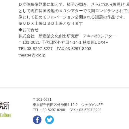
Ｄ立体映像効果に加えて、椅子が動き、さらに匂い(嗅覚)と
として現在韓国各地の４Ｄシアターで長期ロングランされて
像として初めてフルバージョン公開される話題の作品です。
※ＵＤＸ上映は３Ｄ上映となります
◆お問合せ
株式会社 新産業文化創出研究所 アキバ3Dシアター
〒101-0021 千代田区外神田4-14-1 秋葉原UDX4F
TEL 03-5297-8227 FAX 03-5297-8203
theater@icic.jp
〒101-0021
東京都千代田区外神田4-12-2 ウチダビル3F
TEL：03-5297-8200 FAX：03-5297-8203