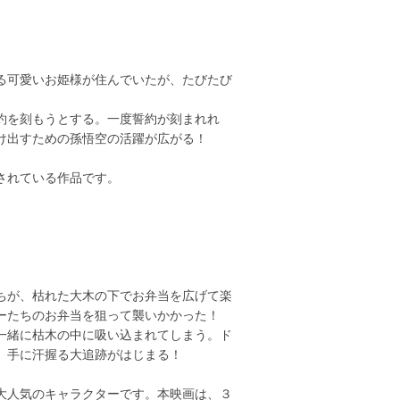
る可愛いお姫様が住んでいたが、たびたび
約を刻もうとする。一度誓約が刻まれれ
け出すための孫悟空の活躍が広がる！
されている作品です。
ちが、枯れた大木の下でお弁当を広げて楽
ーたちのお弁当を狙って襲いかかった！
一緒に枯木の中に吸い込まれてしまう。ド
、手に汗握る大追跡がはじまる！
大人気のキャラクターです。本映画は、３