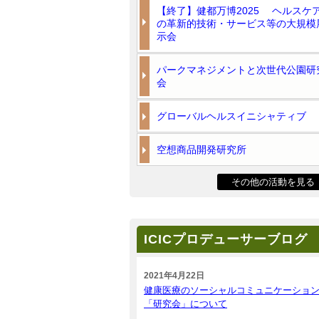
【終了】健都万博2025 ヘルスケ
の革新的技術・サービス等の大規模
示会
パークマネジメントと次世代公園研
会
グローバルヘルスイニシャティブ
空想商品開発研究所
その他の活動を見る
ICICプロデューサーブログ
2021年4月22日
健康医療のソーシャルコミュニケーショ
「研究会」について