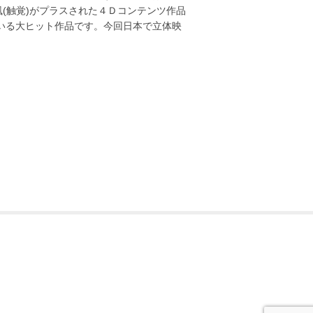
風(触覚)がプラスされた４Ｄコンテンツ作品
いる大ヒット作品です。今回日本で立体映