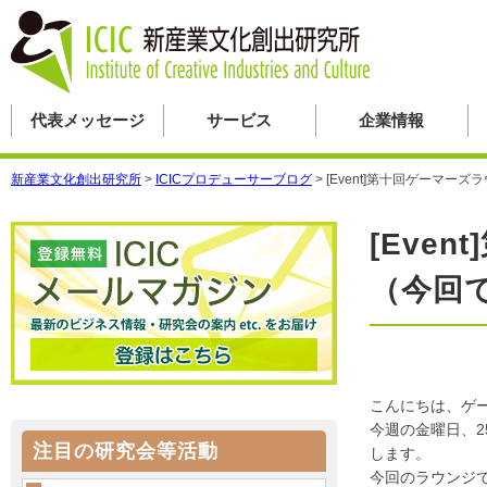
代表メッセージ
サービス
企業情報
新産業文化創出研究所
>
ICICプロデューサーブログ
>
[Event]第十回ゲーマ
[Eve
（今回
こんにちは、ゲ
今週の金曜日、2
注目の研究会等活動
します。
今回のラウンジ