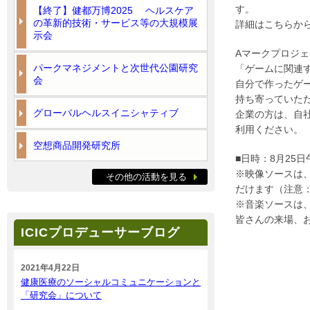
す。
【終了】健都万博2025 ヘルスケア
の革新的技術・サービス等の大規模展
詳細はこちらか
示会
Aマークプロジ
パークマネジメントと次世代公園研究
「ゲームに関連
会
自分で作ったゲ
持ち寄っていた
グローバルヘルスイニシャティブ
企業の方は、自
利用ください。
空想商品開発研究所
■日時：8月25
※映像ソースは、
その他の活動を見る
だけます（注意
※音楽ソースは、
皆さんの来場、
ICICプロデューサーブログ
2021年4月22日
健康医療のソーシャルコミュニケーションと
「研究会」について