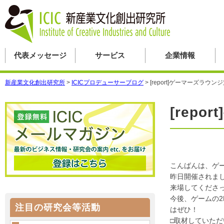
代表メッセージ
サービス
企業情報
新産業文化創出研究所
>
ICICプロデューサーブログ
>
[report]ゲーマーズラウ
[rep
こんばんは、ゲ
昨日開催されま
来場してくださ
今後、ゲームの
注目の研究会等活動
はぜひ！
□取材していた