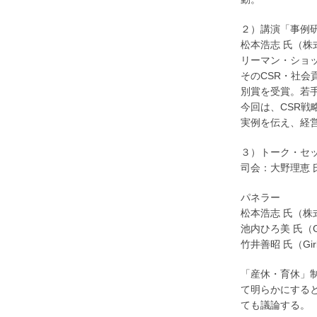
２）講演「事例
松本浩志 氏（
リーマン・ショ
そのCSR・社会
別賞を受賞。若
今回は、CSR
実例を伝え、経
３）トーク・セ
司会：大野理恵 氏
パネラー
松本浩志 氏（
池内ひろ美 氏（G
竹井善昭 氏（Gir
「産休・育休」
て明らかにする
ても議論する。