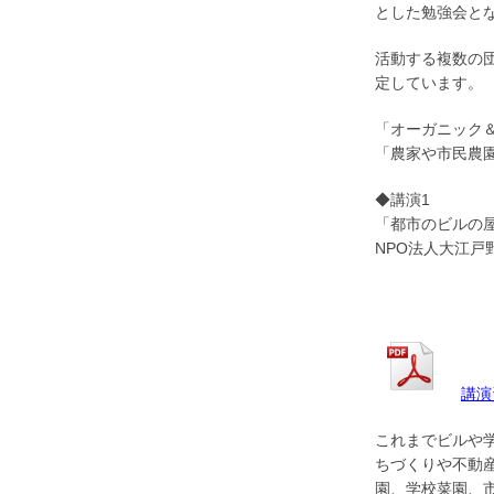
とした勉強会と
活動する複数の
定してい
ます。
「オーガニック
「農家や市民
農
◆講演1
「都市のビルの
NPO法人大江戸
講演
これまでビルや
ちづくりや不
動
園、学校菜園、