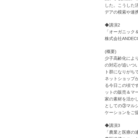
した。こうした
デアの模索や連
◆講演2
「オーガニック＆
株式会社ANDEC
(概要)
少子高齢化によ
の対応が追い
つ
ト群になりがち
ネットショップ
る今日この
頃で
ットの販売＆マ
家の素材を活か
としての③マル
ケー
ションをご
◆講演3
「農業と医療の