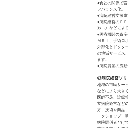
●食との関係で
フバランス化。
●病院経営支援
●病院経営のＰＰ
ｽﾀｰﾄ）などに
●医療機関の資
ＭＲＩ、手術ロ
外部化とドクタ
の地域サービス
ます。
●病院資産の流
◎病院経営ソリ
地域の市民サー
などにより大き
医師不足、診療
立病院経営など
方、技術や商品
ークショップ、
病院関係者だけ