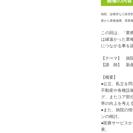
開催の内容
病院、診療所など経営
業から業務連携、異業
この回は、「業
は縁遠かった業
につながる事を
【テーマ】 病
【講 師】 新
【概要】
●公立、私立を
不動産や各種設
グ、またコア部
率の向上を考え
●また、病院の
ンの検討。
●医療サービス
果。