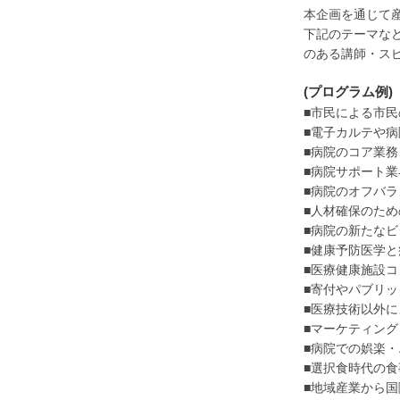
本企画を通じて
下記のテーマな
のある講師・ス
(プログラム例)
■市民による市
■電子カルテや病
■病院のコア業
■病院サポート
■病院のオフバラ
■人材確保のた
■病院の新たな
■健康予防医学
■医療健康施設
■寄付やパブリ
■医療技術以外
■マーケティン
■病院での娯楽
■選択食時代の
■地域産業から