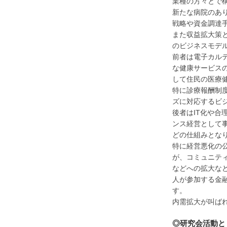
業種の方々とで
新たな病院のあ
戦略や資金調達
また収益拡大策
のビジネスモデ
前者は電子カル
な健康サービス
して住民の医療
特に診療報酬制
ズに対応するビ
後者はIT化や
ンス経営として
どの仕組みとな
特に経営悪化の
が、コミュニテ
などへの拡大な
人が参加する金
す。
内需拡大が叫ば
◎研究会活動と