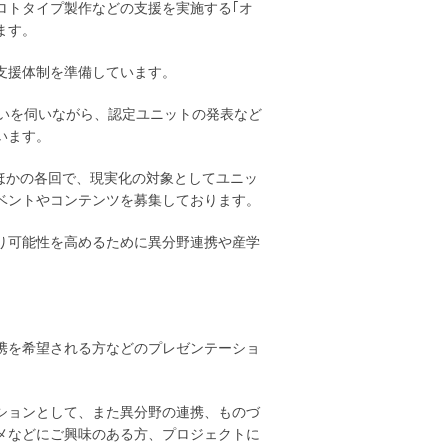
ロトタイプ製作などの支援を実施する｢オ
ます。
支援体制を準備しています。
思いを伺いながら、認定ユニットの発表など
います。
/28日ほかの各回で、現実化の対象としてユニッ
ベントやコンテンツを募集しております。
り可能性を高めるために異分野連携や産学
携を希望される方などのプレゼンテーショ
ションとして、また異分野の連携、ものづ
メなどにご興味のある方、プロジェクトに