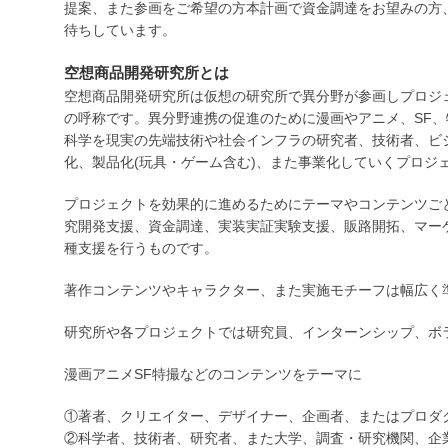
提案、また参画をご希望の方本計画で資金調達をお望みの方
待ちしています。
空想商品開発研究所とは
空想商品開発研究所は仮想の研究所で異分野が参画しプロジ
の呼称です。異分野連携の促進のために漫画やアニメ、SF
科学を現実の先端技術や社会インフラの研究者、技術者、ビ
化、製品化(玩具・ゲーム含む)、また事業化していくプロジ
プロジェクトを効果的に進めるためにテーマやコンテンツご
究開発支援、資金調達、実装実証実験支援、販路開拓、マー
種支援を行うものです。
著作コンテンツやキャラクター、また実施モチーフは幅広く
研究所や各プロジェクトでは研究員、インターンシップ、ボ
漫画アニメSF特撮などのコンテンツをテーマに
①著者、クリエイター、デザイナー、企画者、またはプロダ
②科学者、技術者、研究者、また大学、調査・研究機関、企