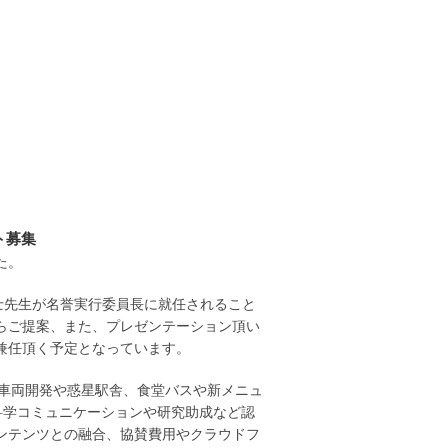
ト募集
た。
士先生が名誉実行委員長に就任されること
らご提案、また、プレゼンテーション頂い
兼任頂く予定となっています。
新車両開発や惑星駅舎、食堂バスや新メニュ
科学コミュニケーションや研究助成など認
ンテンツとの融合、協賛費用やクラウドフ