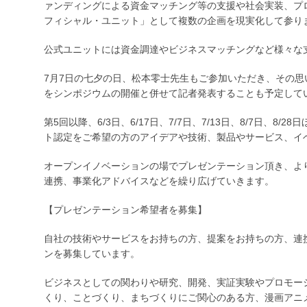
ァンディングによる資金マッチング等の支援や社会実装、プ
フィシャル・ユニット」として複数の企画を現実化して参り
公式ユニットには資金調達やビジネスマッチングなど様々な
7月7日の七夕の日、松本零士先生もご参加いただき、その
をシンポジウムの開催と併せて記者発表することも予定して
第5回以降、6/3日、6/17日、7/7日、7/13日、8/7日、8
ト認定をご希望の方のアイデアや技術、製品やサービス、イ
オープンイノベーションの場でプレゼンテーション頂き、よ
連携、事業化アドバイスなどを繰り広げていきます。
【プレゼンテーション希望者を募集】
自社の技術やサービスをお持ちの方、提案をお持ちの方、連
ンを募集しています。
ビジネスとしての関わりや研究、開発、実証実験やプロモー
くり、ことづくり、まちづくりにご関心のある方、漫画アニ